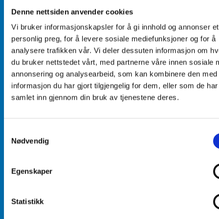
Denne nettsiden anvender cookies
Vi bruker informasjonskapsler for å gi innhold og annonser et
personlig preg, for å levere sosiale mediefunksjoner og for å
analysere trafikken vår. Vi deler dessuten informasjon om h
du bruker nettstedet vårt, med partnerne våre innen sosiale 
annonsering og analysearbeid, som kan kombinere den med
informasjon du har gjort tilgjengelig for dem, eller som de har
samlet inn gjennom din bruk av tjenestene deres.
Simmeringer,
Rull
E
O-ringer,
em
l
Samtykkevalg
seegeringer
oto
g
Nødvendig
rer
a
Er det noe vi kan
s
Vi er
hjelpe deg med?
v
Egenskaper
forh
e
Ikke nøl med å ta
i
andl
kontakt for en
Statistikk
s
er
hyggelig prat.