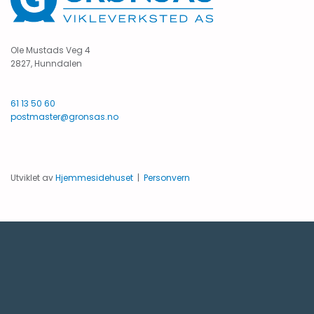
Ole Mustads Veg 4
2827, Hunndalen
61 13 50 60
postmaster@gronsas.no
Utviklet av
Hjemmesidehuset
|
Personvern