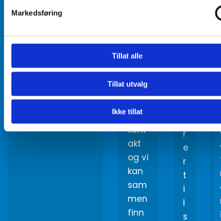
for
V
Markedsføring
Inter
i
roll
l
rulle
a
Tillat alle
mot
g
orer
e
Tillat utvalg
og
r
ruller
f
Ikke tillat
. Ta
ø
kont
r
akt
e
og vi
r
kan
t
sam
i
men
l
finn
s